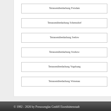
Terrassenüberdachung Potsdam
Terrassenüberdachung Schernsdorf
Terrassenüberdachung Seelow
Terrassenüberdachung Storkow
Terrassenüberdachung Vogelsang
Terrassenüberdachung Wiesenau
© 1992 - 2026 by Preussenglas GmbH Eisenhüttenstadt