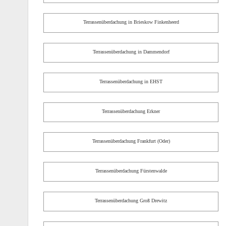
Terrassenüberdachung in Brieskow Finkenheerd
Terrassenüberdachung in Dammendorf
Terrassenüberdachung in EHST
Terrassenüberdachung Erkner
Terrassenüberdachung Frankfurt (Oder)
Terrassenüberdachung Fürstenwalde
Terrassenüberdachung Groß Drewitz