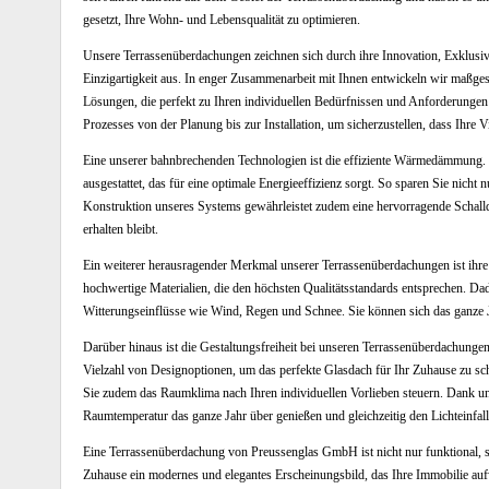
gesetzt, Ihre Wohn- und Lebensqualität zu optimieren.
Unsere Terrassenüberdachungen zeichnen sich durch ihre Innovation, Exklusiv
Einzigartigkeit aus. In enger Zusammenarbeit mit Ihnen entwickeln wir maßge
Lösungen, die perfekt zu Ihren individuellen Bedürfnissen und Anforderungen
Prozesses von der Planung bis zur Installation, um sicherzustellen, dass Ihre 
Eine unserer bahnbrechenden Technologien ist die effiziente Wärmedämmung. 
ausgestattet, das für eine optimale Energieeffizienz sorgt. So sparen Sie nich
Konstruktion unseres Systems gewährleistet zudem eine hervorragende Schal
erhalten bleibt.
Ein weiterer herausragender Merkmal unserer Terrassenüberdachungen ist ihre
hochwertige Materialien, die den höchsten Qualitätsstandards entsprechen. D
Witterungseinflüsse wie Wind, Regen und Schnee. Sie können sich das ganze Jah
Darüber hinaus ist die Gestaltungsfreiheit bei unseren Terrassenüberdachungen
Vielzahl von Designoptionen, um das perfekte Glasdach für Ihr Zuhause zu s
Sie zudem das Raumklima nach Ihren individuellen Vorlieben steuern. Dank un
Raumtemperatur das ganze Jahr über genießen und gleichzeitig den Lichteinfall
Eine Terrassenüberdachung von Preussenglas GmbH ist nicht nur funktional, 
Zuhause ein modernes und elegantes Erscheinungsbild, das Ihre Immobilie aufw