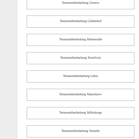
Terrassenüberdachung Grunow
Terrassenüberdachung Güldendorf
Terrassenüberdachung Hohenwalde
Terrassenüberdachung Kieselwitz
Terrassenüberdachung Lebus
Terrassenüberdachung Manschnow
Terrassenüberdachung Möbiskruge
Terrassenüberdachung Neuzelle