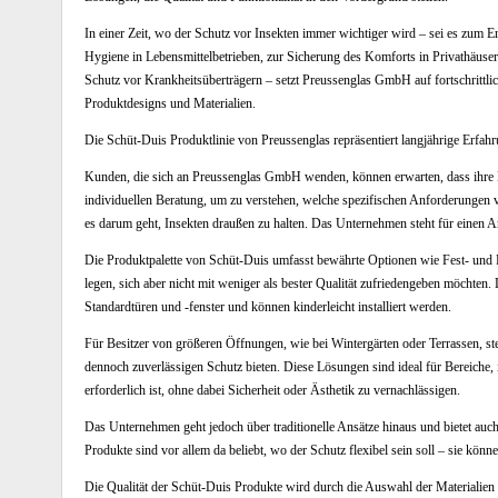
In einer Zeit, wo der Schutz vor Insekten immer wichtiger wird – sei es zum Er
Hygiene in Lebensmittelbetrieben, zur Sicherung des Komforts in Privathäuse
Schutz vor Krankheitsüberträgern – setzt Preussenglas GmbH auf fortschrittli
Produktdesigns und Materialien.
Die Schüt-Duis Produktlinie von Preussenglas repräsentiert langjährige Erfahr
Kunden, die sich an Preussenglas GmbH wenden, können erwarten, dass ihre 
individuellen Beratung, um zu verstehen, welche spezifischen Anforderungen vo
es darum geht, Insekten draußen zu halten. Das Unternehmen steht für einen A
Die Produktpalette von Schüt-Duis umfasst bewährte Optionen wie Fest- und D
legen, sich aber nicht mit weniger als bester Qualität zufriedengeben möchten.
Standardtüren und -fenster und können kinderleicht installiert werden.
Für Besitzer von größeren Öffnungen, wie bei Wintergärten oder Terrassen, ste
dennoch zuverlässigen Schutz bieten. Diese Lösungen sind ideal für Bereiche,
erforderlich ist, ohne dabei Sicherheit oder Ästhetik zu vernachlässigen.
Das Unternehmen geht jedoch über traditionelle Ansätze hinaus und bietet auc
Produkte sind vor allem da beliebt, wo der Schutz flexibel sein soll – sie kön
Die Qualität der Schüt-Duis Produkte wird durch die Auswahl der Materialien 