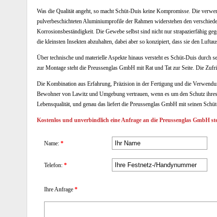
Was die Qualität angeht, so macht Schüt-Duis keine Kompromisse. Die verwende
pulverbeschichteten Aluminiumprofile der Rahmen widerstehen den verschiedens
Korrosionsbeständigkeit. Die Gewebe selbst sind nicht nur strapazierfähig ge
die kleinsten Insekten abzuhalten, dabei aber so konzipiert, dass sie den Luftau
Über technische und materielle Aspekte hinaus versteht es Schüt-Duis durch s
zur Montage steht die Preussenglas GmbH mit Rat und Tat zur Seite. Die Zufri
Die Kombination aus Erfahrung, Präzision in der Fertigung und die Verwendun
Bewohner von Lawitz und Umgebung vertrauen, wenn es um den Schutz ihres Z
Lebensqualität, und genau das liefert die Preussenglas GmbH mit seinen Schü
Kostenlos und unverbindlich eine Anfrage an die Preussenglas GmbH ste
Name:
*
Telefon:
*
Ihre Anfrage
*