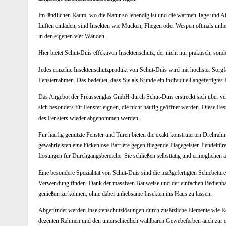
Im ländlichen Raum, wo die Natur so lebendig ist und die warmen Tage und 
Lüften einladen, sind Insekten wie Mücken, Fliegen oder Wespen oftmals unl
in den eigenen vier Wänden.
Hier bietet Schüt-Duis effektiven Insektenschutz, der nicht nur praktisch, sond
Jedes einzelne Insektenschutzprodukt von Schüt-Duis wird mit höchster Sorgfal
Fensterrahmen. Das bedeutet, dass Sie als Kunde ein individuell angefertigtes P
Das Angebot der Preussenglas GmbH durch Schüt-Duis erstreckt sich über ver
sich besonders für Fenster eignen, die nicht häufig geöffnet werden. Diese Fe
des Fensters wieder abgenommen werden.
Für häufig genutzte Fenster und Türen bieten die exakt konstruierten Drehrahm
gewährleisten eine lückenlose Barriere gegen fliegende Plagegeister. Pendeltü
Lösungen für Durchgangsbereiche. Sie schließen selbsttätig und ermöglichen 
Eine besondere Spezialität von Schüt-Duis sind die maßgefertigten Schiebetüre
Verwendung finden. Dank der massiven Bauweise und der einfachen Bedienbarkei
genießen zu können, ohne dabei unliebsame Insekten ins Haus zu lassen.
Abgerundet werden Insektenschutzlösungen durch zusätzliche Elemente wie Roll
dezenten Rahmen und den unterschiedlich wählbaren Gewebefarben auch zur o