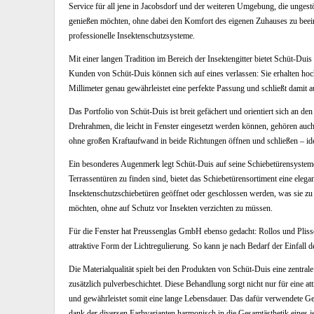
Service für all jene in Jacobsdorf und der weiteren Umgebung, die ungestö
genießen möchten, ohne dabei den Komfort des eigenen Zuhauses zu beein
professionelle Insektenschutzsysteme.
Mit einer langen Tradition im Bereich der Insektengitter bietet Schüt-Duis
Kunden von Schüt-Duis können sich auf eines verlassen: Sie erhalten hoc
Millimeter genau gewährleistet eine perfekte Passung und schließt damit a
Das Portfolio von Schüt-Duis ist breit gefächert und orientiert sich an d
Drehrahmen, die leicht in Fenster eingesetzt werden können, gehören auch
ohne großen Kraftaufwand in beide Richtungen öffnen und schließen – ide
Ein besonderes Augenmerk legt Schüt-Duis auf seine Schiebetürensysteme.
Terrassentüren zu finden sind, bietet das Schiebetürensortiment eine el
Insektenschutzschiebetüren geöffnet oder geschlossen werden, was sie zu
möchten, ohne auf Schutz vor Insekten verzichten zu müssen.
Für die Fenster hat Preussenglas GmbH ebenso gedacht: Rollos und Plissee
attraktive Form der Lichtregulierung. So kann je nach Bedarf der Einfall 
Die Materialqualität spielt bei den Produkten von Schüt-Duis eine zentra
zusätzlich pulverbeschichtet. Diese Behandlung sorgt nicht nur für eine a
und gewährleistet somit eine lange Lebensdauer. Das dafür verwendete Ge
dank der diversen Farbvarianten harmonisch in die Gesamtästhetik eines j