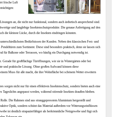
rt frische Luft
trächtigen:
 Lösungen an, die nicht nur funktional, sondern auch ästhetisch ansprechend sind.
hwertige und langlebige Insektenschutzprodukte. Die genaue Anfertigung auf den
uch die kleinste Lücke, durch die Insekten eindringen könnten.
en unterschiedlichsten Bedürfnissen der Kunden. Neben den klassischen Fest- und
 Pendeltüren zum Sortiment. Diese sind besonders praktisch, denn sie lassen sich
al für Balkone oder Terrassen, wo häufig ein Durchgang notwendig ist.
 Gerade für großflächige Türöffnungen, wie sie in Wintergärten oder bei
egante und praktische Lösung. Ohne großen Aufwand können diese
 einem Muss für alle macht, die ihre Wohnfläche bei schönem Wetter erweitern
s sorgen nicht nur für einen effektiven Insektenschutz, sondern bieten auch eine
des Tageslichts angepasst werden, während störende Insekten draußen bleiben.
le Rolle. Die Rahmen sind aus stranggepresstem Aluminium hergestellt und
ttraktive Optik, sondern schützt das Material außerdem vor Witterungseinflüssen
webe ist deutlich strapazierfähiger als herkömmliche Netzgewebe und fügt sich
eden Zuhauses ein.