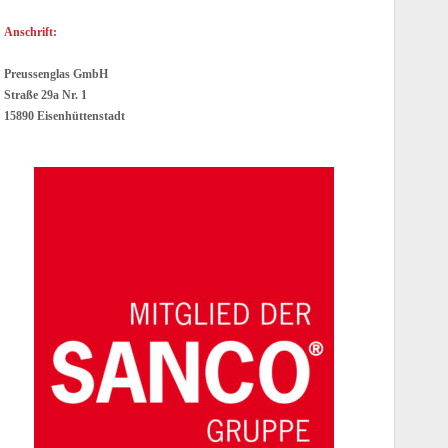
Anschrift:
Preussenglas GmbH
Straße 29a Nr. 1
15890 Eisenhüttenstadt