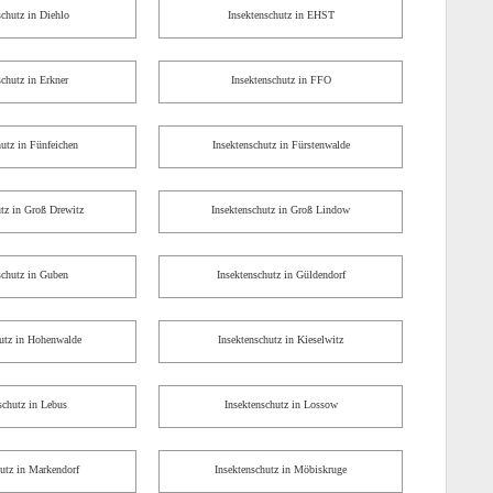
schutz in Diehlo
Insektenschutz in EHST
schutz in Erkner
Insektenschutz in FFO
hutz in Fünfeichen
Insektenschutz in Fürstenwalde
utz in Groß Drewitz
Insektenschutz in Groß Lindow
schutz in Guben
Insektenschutz in Güldendorf
hutz in Hohenwalde
Insektenschutz in Kieselwitz
schutz in Lebus
Insektenschutz in Lossow
hutz in Markendorf
Insektenschutz in Möbiskruge