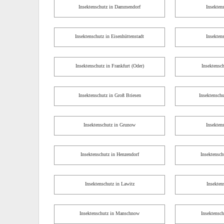
Insektenschutz in Dammendorf
Insekten
Insektenschutz in Eisenhüttenstadt
Insekten
Insektenschutz in Frankfurt (Oder)
Insektensc
Insektenschutz in Groß Briesen
Insektensch
Insektenschutz in Grunow
Insekten
Insektenschutz in Henzendorf
Insektensc
Insektenschutz in Lawitz
Insekten
Insektenschutz in Manschnow
Insektensc