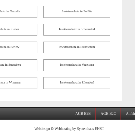
chutz in Neuzelle
Insektenschutz in Pohlitz
schutz in Rießen
Insektenschutz in Schernsdorf
schutz in Seelow
Insektenschutz in Siehdichum
hutz in Strausberg
Insektenschutz in Vogelsang
chutz in Wiesenau
Insektenschutz in Ziltendorf
AGB B2B
AGB B2C
Anfah
Webdesign & Webhosting by Systemhaus EHST