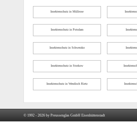
Insektenschutz in Müllrose
Insektens
Insektenschutz in Potsdam
Insekten
Insektenschutz in Schwerzko
Insekten
Insektenschutz in Storkow
Insektensc
Insektenschutz in Wendisch Rietz
Insektens
© 1992 - 2026 by Preussenglas GmbH Eisenhüttenstadt