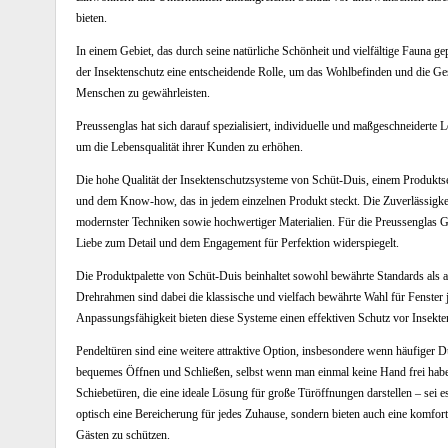
bieten.
In einem Gebiet, das durch seine natürliche Schönheit und vielfältige Fauna gepr
der Insektenschutz eine entscheidende Rolle, um das Wohlbefinden und die Ge
Menschen zu gewährleisten.
Preussenglas hat sich darauf spezialisiert, individuelle und maßgeschneiderte L
um die Lebensqualität ihrer Kunden zu erhöhen.
Die hohe Qualität der Insektenschutzsysteme von Schüt-Duis, einem Produktse
und dem Know-how, das in jedem einzelnen Produkt steckt. Die Zuverlässigkeit
modernster Techniken sowie hochwertiger Materialien. Für die Preussenglas Gm
Liebe zum Detail und dem Engagement für Perfektion widerspiegelt.
Die Produktpalette von Schüt-Duis beinhaltet sowohl bewährte Standards als a
Drehrahmen sind dabei die klassische und vielfach bewährte Wahl für Fenster j
Anpassungsfähigkeit bieten diese Systeme einen effektiven Schutz vor Insekte
Pendeltüren sind eine weitere attraktive Option, insbesondere wenn häufiger 
bequemes Öffnen und Schließen, selbst wenn man einmal keine Hand frei haben
Schiebetüren, die eine ideale Lösung für große Türöffnungen darstellen – sei 
optisch eine Bereicherung für jedes Zuhause, sondern bieten auch eine komfo
Gästen zu schützen.