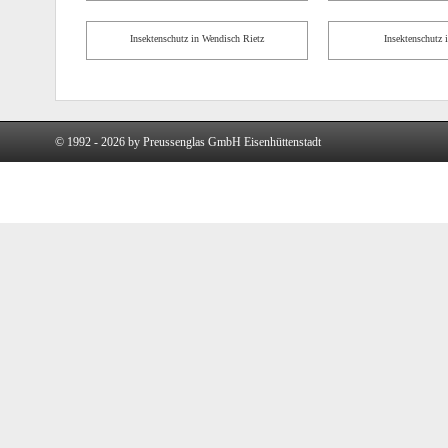
Insektenschutz in Wendisch Rietz
Insektenschutz 
© 1992 - 2026 by Preussenglas GmbH Eisenhüttenstadt