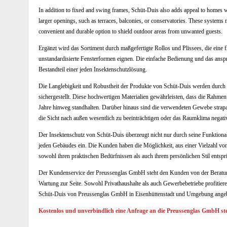
In addition to fixed and swing frames, Schüt-Duis also adds appeal to homes wit
larger openings, such as terraces, balconies, or conservatories. These systems 
convenient and durable option to shield outdoor areas from unwanted guests.
Ergänzt wird das Sortiment durch maßgefertigte Rollos und Plissees, die eine
unstandardisierte Fensterformen eignen. Die einfache Bedienung und das ansp
Bestandteil einer jeden Insektenschutzlösung.
Die Langlebigkeit und Robustheit der Produkte von Schüt-Duis werden durch 
sichergestellt. Diese hochwertigen Materialien gewährleisten, dass die Rahm
Jahre hinweg standhalten. Darüber hinaus sind die verwendeten Gewebe strapa
die Sicht nach außen wesentlich zu beeinträchtigen oder das Raumklima negativ
Der Insektenschutz von Schüt-Duis überzeugt nicht nur durch seine Funktionali
jeden Gebäudes ein. Die Kunden haben die Möglichkeit, aus einer Vielzahl vo
sowohl ihren praktischen Bedürfnissen als auch ihrem persönlichen Stil entspri
Der Kundenservice der Preussenglas GmbH steht den Kunden von der Beratung
Wartung zur Seite. Sowohl Privathaushalte als auch Gewerbebetriebe profitier
Schüt-Duis von Preussenglas GmbH in Eisenhüttenstadt und Umgebung ange
Kostenlos und unverbindlich eine Anfrage an die Preussenglas GmbH ste