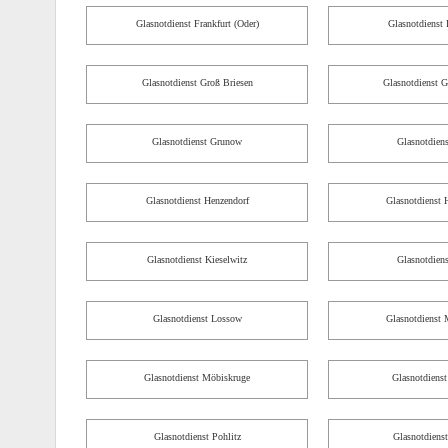
Glasnotdienst Frankfurt (Oder)
Glasnotdienst 
Glasnotdienst Groß Briesen
Glasnotdienst G
Glasnotdienst Grunow
Glasnotdien
Glasnotdienst Henzendorf
Glasnotdienst 
Glasnotdienst Kieselwitz
Glasnotdiens
Glasnotdienst Lossow
Glasnotdienst
Glasnotdienst Möbiskruge
Glasnotdienst
Glasnotdienst Pohlitz
Glasnotdiens