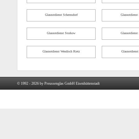
Glasnotdienst Schernsdorf
Glasnotdienst
Glasnotdienst Storkow
Glasnotdienst 
Glasnotdienst Wendisch Rietz
Glasnotdienst
© 1992 - 2026 by Preussenglas GmbH Eisenhüttenstadt