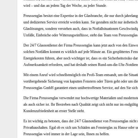
wird – und das an jedem Tag der Woche, zu jeder Stunde.
Preussenglas besitzt eine Expertise in der Glasbranche, die nur durch jahrelan
und dedizierten Service erreicht werden kann. Sie gestalten nicht nur ästhetis
Glaslösungen, sondern verstehen auch, dass in Notfallsituationen Geschwindigk
Unfälle, Einbrüche oder Witterungseinflüsse, steht das Team von Preussenglas 
Der 24/7 Glasnotdienst der Firma Preussenglas kann jetzt auch von den Einw
solchen Notfällen kommt es wirklich auf jede Minute an. Ein gesplittertes Fen
Energiekosten führen, aber noch wichtiger ist, dass es ein Sicherheitsrisiko da
Aufmerksamkeit erfordern, und hat deshalb seinen Rund-um-die-Uhr-Notdienst
Mit einem Anruf wird schnellstmöglich ein Profi-Team entsandt, um die Situa
vorübergehende Sicherung von kaputten Fenstern oder Türen geht oder um die 
Preussenglas GmbH garantiert einen unübertroffenen Service, auf den Sie sich
Die Firma Preussenglas verwendet nur hochwertige Materialien und modernste T
als auch sicher ist. Ihr Bestreben nach Qualität zeigt sich nicht nur im endgül
Kundenzufriedenheit an erster Stelle steht.
Es ist wichtig zu betonen, dass der 24/7 Glasnotdienst von Preussenglas nich
Privathaushalten. Egal ob es sich um Schäden am Fensterglas zu Hause oder u
Preussenglas wird immer in der Lage sein, Ihnen zu helfen.