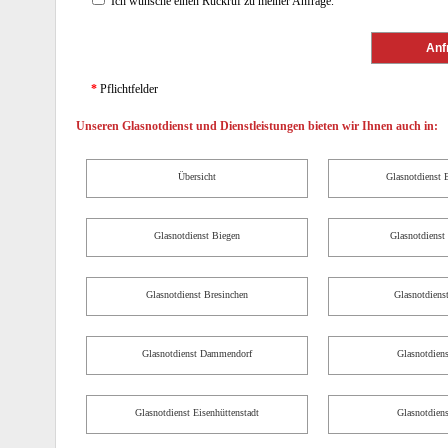
Ich wünsche einen Rückruf zu meiner Anfrage.
*
Pflichtfelder
Unseren Glasnotdienst und Dienstleistungen bieten wir Ihnen auch in:
Übersicht
Glasnotdienst 
Glasnotdienst Biegen
Glasnotdienst
Glasnotdienst Bresinchen
Glasnotdiens
Glasnotdienst Dammendorf
Glasnotdiens
Glasnotdienst Eisenhüttenstadt
Glasnotdiens