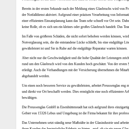
Bereits in der ersten Sekunde nach der Meldung eines Glasbruchs wird von P
der Notfalldienst aktiviert. Aufgrund einer präzisen Verarbeitung von Informa
einer effizienten Einsatzplanung kann das Team sehr schnell vor Ort sein. Dabei
keine Rolle, ob es sich um ein kleines oder großes Glasbruch handelt. Das Team
Im Falle von größeren Schäden, die nicht sofort behoben werden können, wird e
Notverglasung sein, die die entstandene Lücke schließt, bis eine endgültige Lösun
gewährleistet ist und Sie in Ruhe auf die endgültige Reparatur warten können.
Aber nicht nur die Geschwindigkeit und die hohe Qualität der Leistungen zei
rund um den Glasbruch wird von den Kunden hoch geschätzt. Von der ersten S
erledigt. Auch die Verhandlungen mit der Versicherung übernehmen die Mitarbei
abgehandelt werden.
Um einen noch besseren Service zu gewährleisten, arbeitet Preussenglas eng m
und direkt vor Ort beschafft werden. Dies ermöglicht eine noch effizientere Arb
bewältigen.
Die Preussenglas GmbH in Eisenhüttenstadt hat sich aufgrund ihres einzigartig
Gebiet von 15326 Lebus und Umgebung ist die Firma bekannt für ihre profession
Das Unternehmen setzt ständig neue Maßstäbe in der Glasindustrie und arbeitet k
ihren Kunden das bestmögliche Erlebnis zu bieten - egal, ob sie ein neues Gla