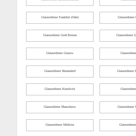
Glasnotdienst Frankfurt (Oder)
Glasnotdienst 
Glasnotdienst Groß Briesen
Glasnotdienst G
Glasnotdienst Grunow
Glasnotdien
Glasnotdienst Henzendorf
Glasnotdienst 
Glasnotdienst Kieselwitz
Glasnotdiens
Glasnotdienst Manschnow
Glasnotdienst 
Glasnotdienst Müllrose
Glasnotdienst