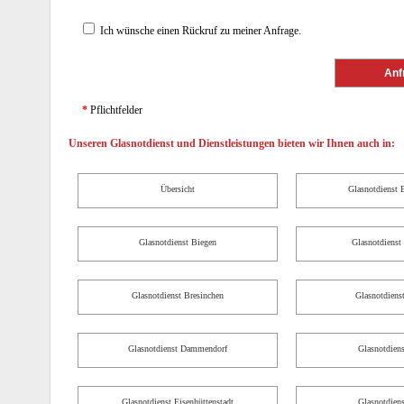
Ich wünsche einen Rückruf zu meiner Anfrage.
*
Pflichtfelder
Unseren Glasnotdienst und Dienstleistungen bieten wir Ihnen auch in:
Übersicht
Glasnotdienst 
Glasnotdienst Biegen
Glasnotdienst
Glasnotdienst Bresinchen
Glasnotdiens
Glasnotdienst Dammendorf
Glasnotdiens
Glasnotdienst Eisenhüttenstadt
Glasnotdiens