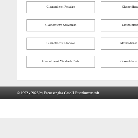
Glasnotdienst Potsdam
Glasnotdiens
Glasnotdienst Schwerzko
Glasnotdiens
Glasnotdienst Storkow
Glasnotdienst 
Glasnotdienst Wendisch Rietz
Glasnotdienst
© 1992 - 2026 by Preussenglas GmbH Eisenhüttenstadt