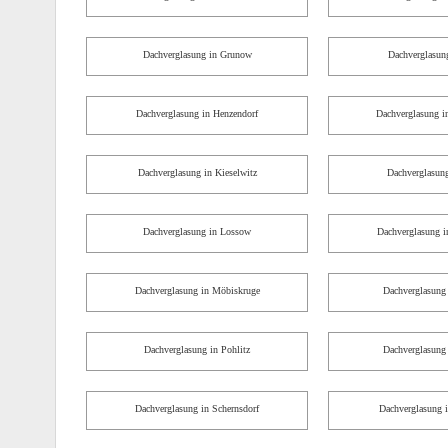
Dachverglasung in Grunow
Dachverglasun
Dachverglasung in Henzendorf
Dachverglasung i
Dachverglasung in Kieselwitz
Dachverglasung
Dachverglasung in Lossow
Dachverglasung 
Dachverglasung in Möbiskruge
Dachverglasung 
Dachverglasung in Pohlitz
Dachverglasung
Dachverglasung in Schernsdorf
Dachverglasung 