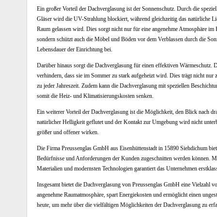
Ein großer Vorteil der Dachverglasung ist der Sonnenschutz. Durch die speziel
Gläser wird die UV-Strahlung blockiert, während gleichzeitig das natürliche Li
Raum gelassen wird. Dies sorgt nicht nur für eine angenehme Atmosphäre im
sondern schützt auch die Möbel und Böden vor dem Verblassen durch die Sonn
Lebensdauer der Einrichtung bei.
Darüber hinaus sorgt die Dachverglasung für einen effektiven Wärmeschutz.
verhindern, dass sie im Sommer zu stark aufgeheizt wird. Dies trägt nicht nu
zu jeder Jahreszeit. Zudem kann die Dachverglasung mit speziellen Beschicht
somit die Heiz- und Klimatisierungskosten senken.
Ein weiterer Vorteil der Dachverglasung ist die Möglichkeit, den Blick nach 
natürlicher Helligkeit geflutet und der Kontakt zur Umgebung wird nicht unte
größer und offener wirken.
Die Firma Preussenglas GmbH aus Eisenhüttenstadt in 15890 Siehdichum bietet
Bedürfnisse und Anforderungen der Kunden zugeschnitten werden können. Mit
Materialien und modernsten Technologien garantiert das Unternehmen erstklass
Insgesamt bietet die Dachverglasung von Preussenglas GmbH eine Vielzahl vo
angenehme Raumatmosphäre, spart Energiekosten und ermöglicht einen ungest
heute, um mehr über die vielfältigen Möglichkeiten der Dachverglasung zu er