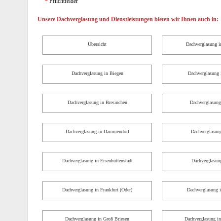
*
Pflichtfelder
Unsere Dachverglasung und Dienstleistungen bieten wir Ihnen auch in:
Übersicht
Dachverglasung i
Dachverglasung in Biegen
Dachverglasung
Dachverglasung in Bresinchen
Dachverglasung
Dachverglasung in Dammendorf
Dachverglasung
Dachverglasung in Eisenhüttenstadt
Dachverglasung
Dachverglasung in Frankfurt (Oder)
Dachverglasung i
Dachverglasung in Groß Briesen
Dachverglasung in