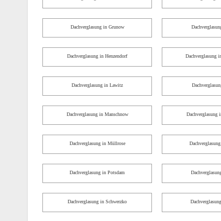
Dachverglasung in Grunow
Dachverglasun
Dachverglasung in Henzendorf
Dachverglasung i
Dachverglasung in Lawitz
Dachverglasun
Dachverglasung in Manschnow
Dachverglasung i
Dachverglasung in Müllrose
Dachverglasung 
Dachverglasung in Potsdam
Dachverglasung
Dachverglasung in Schwerzko
Dachverglasung