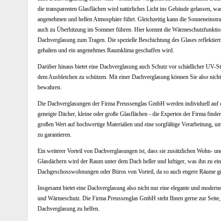
die transparenten Glasflächen wird natürliches Licht ins Gebäude gelassen, wa
angenehmen und hellen Atmosphäre führt. Gleichzeitig kann die Sonneneinstr
auch zu Überhitzung im Sommer führen. Hier kommt die Wärmeschutzfunktio
Dachverglasung zum Tragen. Die spezielle Beschichtung des Glases reflektier
gehalten und ein angenehmes Raumklima geschaffen wird.
Darüber hinaus bietet eine Dachverglasung auch Schutz vor schädlicher UV-St
dem Ausbleichen zu schützen. Mit einer Dachverglasung können Sie also nicht 
bewahren.
Die Dachverglasungen der Firma Preussenglas GmbH werden individuell auf 
geneigte Dächer, kleine oder große Glasflächen - die Experten der Firma find
großen Wert auf hochwertige Materialien und eine sorgfältige Verarbeitung, u
zu garantieren.
Ein weiterer Vorteil von Dachverglasungen ist, dass sie zusätzlichen Wohn- 
Glasdächern wird der Raum unter dem Dach heller und luftiger, was ihn zu ei
Dachgeschosswohnungen oder Büros von Vorteil, da so auch engere Räume g
Insgesamt bietet eine Dachverglasung also nicht nur eine elegante und moderne
und Wärmeschutz. Die Firma Preussenglas GmbH steht Ihnen gerne zur Seite,
Dachverglasung zu helfen.