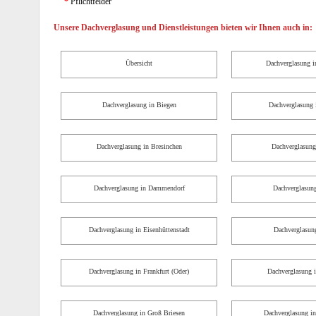
*
Pflichtfelder
Unsere Dachverglasung und Dienstleistungen bieten wir Ihnen auch in:
Übersicht
Dachverglasung i
Dachverglasung in Biegen
Dachverglasung
Dachverglasung in Bresinchen
Dachverglasung
Dachverglasung in Dammendorf
Dachverglasung
Dachverglasung in Eisenhüttenstadt
Dachverglasung
Dachverglasung in Frankfurt (Oder)
Dachverglasung i
Dachverglasung in Groß Briesen
Dachverglasung in