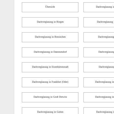
Übersicht
Dachverglasung i
Dachverglasung in Biegen
Dachverglasung
Dachverglasung in Bresinchen
Dachverglasung
Dachverglasung in Dammendorf
Dachverglasung
Dachverglasung in Eisenhüttenstadt
Dachverglasung
Dachverglasung in Frankfurt (Oder)
Dachverglasung in
Dachverglasung in Groß Drewitz
Dachverglasung i
Dachverglasung in Guben
Dachverglasung i