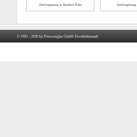
Dachverglasung in Wendisch Rietz
Dachverglasung 
© 1992 - 2026 by Preussenglas GmbH Eisenhüttenstadt