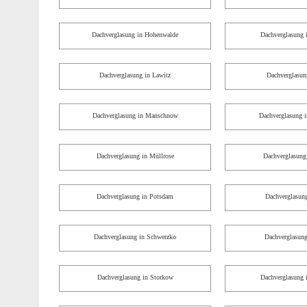
Dachverglasung in Hohenwalde
Dachverglasung i
Dachverglasung in Lawitz
Dachverglasun
Dachverglasung in Manschnow
Dachverglasung i
Dachverglasung in Müllrose
Dachverglasung 
Dachverglasung in Potsdam
Dachverglasung
Dachverglasung in Schwerzko
Dachverglasung
Dachverglasung in Storkow
Dachverglasung i