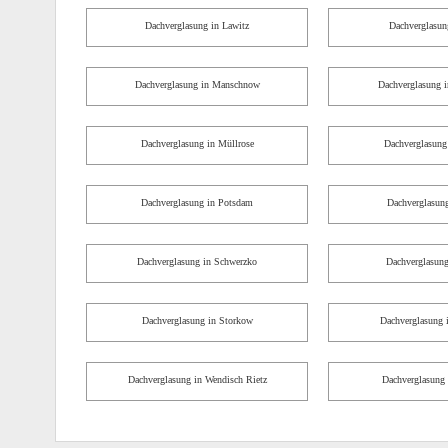
Dachverglasung in Lawitz
Dachverglasun
Dachverglasung in Manschnow
Dachverglasung i
Dachverglasung in Müllrose
Dachverglasung 
Dachverglasung in Potsdam
Dachverglasung
Dachverglasung in Schwerzko
Dachverglasung
Dachverglasung in Storkow
Dachverglasung i
Dachverglasung in Wendisch Rietz
Dachverglasung 