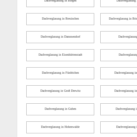
Dachverglasung in Biegen
Dachverglasung
Dachverglasung in Bresinchen
Dachverglasung in Bri
Dachverglasung in Dammendorf
Dachverglasung
Dachverglasung in Eisenhüttenstadt
Dachverglasung
Dachverglasung in Fünfeichen
Dachverglasung in
Dachverglasung in Groß Drewitz
Dachverglasung i
Dachverglasung in Guben
Dachverglasung i
Dachverglasung in Hohenwalde
Dachverglasung i