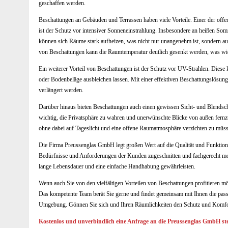
geschaffen werden.
Beschattungen an Gebäuden und Terrassen haben viele Vorteile. Einer der offen
ist der Schutz vor intensiver Sonneneinstrahlung. Insbesondere an heißen So
können sich Räume stark aufheizen, was nicht nur unangenehm ist, sondern au
von Beschattungen kann die Raumtemperatur deutlich gesenkt werden, was wie
Ein weiterer Vorteil von Beschattungen ist der Schutz vor UV-Strahlen. Diese
oder Bodenbeläge ausbleichen lassen. Mit einer effektiven Beschattungslösun
verlängert werden.
Darüber hinaus bieten Beschattungen auch einen gewissen Sicht- und Blendsch
wichtig, die Privatsphäre zu wahren und unerwünschte Blicke von außen fernzuh
ohne dabei auf Tageslicht und eine offene Raumatmosphäre verzichten zu müs
Die Firma Preussenglas GmbH legt großen Wert auf die Qualität und Funktional
Bedürfnisse und Anforderungen der Kunden zugeschnitten und fachgerecht mon
lange Lebensdauer und eine einfache Handhabung gewährleisten.
Wenn auch Sie von den vielfältigen Vorteilen von Beschattungen profitieren m
Das kompetente Team berät Sie gerne und findet gemeinsam mit Ihnen die pas
Umgebung. Gönnen Sie sich und Ihren Räumlichkeiten den Schutz und Komfort
Kostenlos und unverbindlich eine Anfrage an die Preussenglas GmbH ste