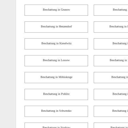
Beschattung in Grunow
Beschattung 
Beschattung in Henzendorf
Beschattung in
Beschattung in Kieselwitz
Beschattung 
Beschattung in Lossow
Beschattung i
Beschattung in Möbiskruge
Beschattung i
Beschattung in Pohlitz
Beschattung 
Beschattung in Schwerzko
Beschattung 
Beschattung in Storkow
Beschattung in